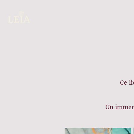
Présentation
Actua
Livre d'Or
Ce l
Un immens